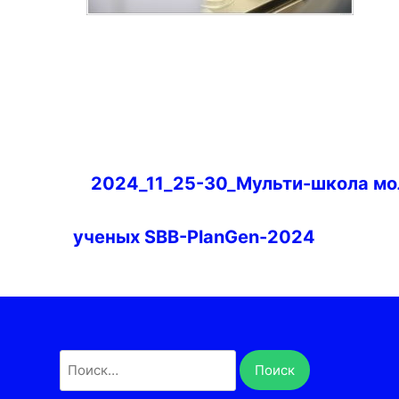
Навигация
2024_11_25-30_Мульти-школа м
по
записям
ученых SBB-PlanGen-2024
Найти: