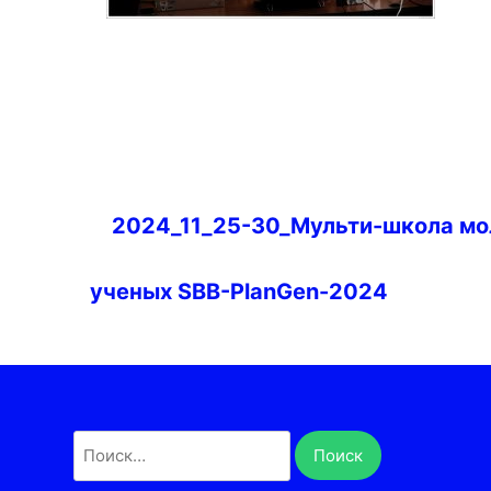
Навигация
2024_11_25-30_Мульти-школа м
по
записям
ученых SBB-PlanGen-2024
Найти: