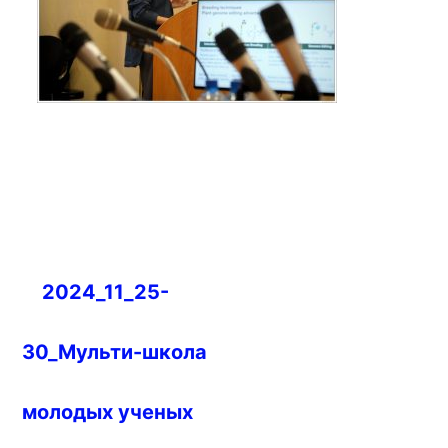
Навигация
2024_11_25-
по
записям
30_Мульти-школа
молодых ученых