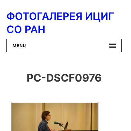
Перейти
к
ФОТОГАЛЕРЕЯ ИЦИГ
содержимому
СО РАН
MENU
Главная
PC-DSCF0976
ИЦиГ СО РАН