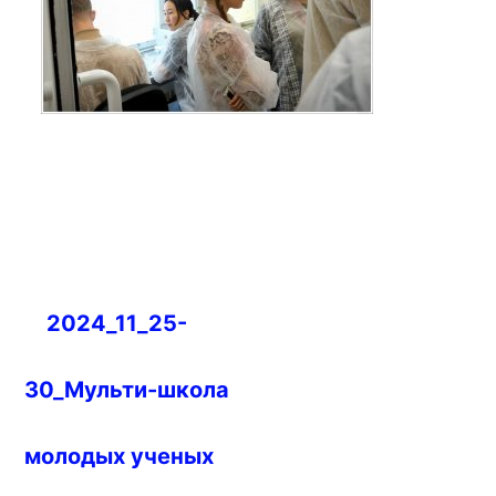
Навигация
2024_11_25-
по
записям
30_Мульти-школа
молодых ученых