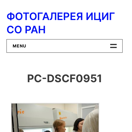
Перейти
к
ФОТОГАЛЕРЕЯ ИЦИГ
содержимому
СО РАН
MENU
Главная
PC-DSCF0951
ИЦиГ СО РАН