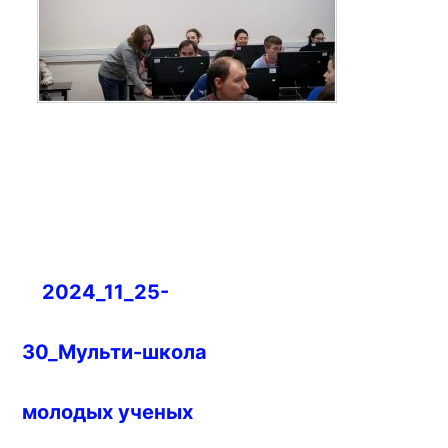
Навигация
2024_11_25-
по
записям
30_Мульти-школа
молодых ученых