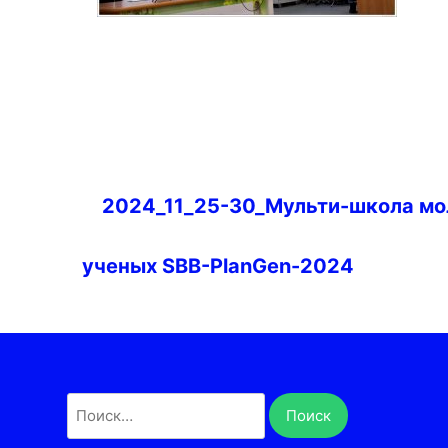
Навигация
2024_11_25-30_Мульти-школа м
по
записям
ученых SBB-PlanGen-2024
Найти: