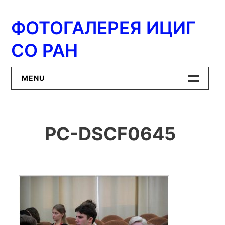
Перейти
к
ФОТОГАЛЕРЕЯ ИЦИГ
содержимому
СО РАН
MENU
Главная
PC-DSCF0645
ИЦиГ СО РАН