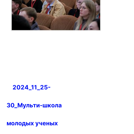
Навигация
2024_11_25-
по
записям
30_Мульти-школа
молодых ученых