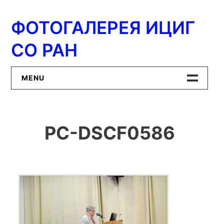
Перейти
к
ФОТОГАЛЕРЕЯ ИЦИГ
содержимому
СО РАН
MENU
Главная
PC-DSCF0586
ИЦиГ СО РАН