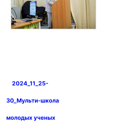
Навигация
2024_11_25-
по
записям
30_Мульти-школа
молодых ученых