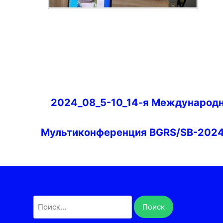
Навигация
2024_08_5-10_14-я Международ
по
записям
Мультиконференция BGRS/SB-202
Найти: