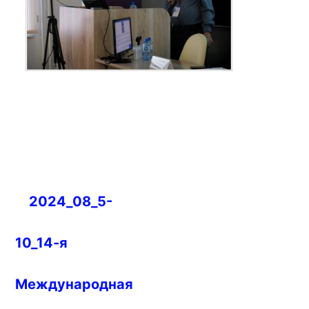
Навигация
2024_08_5-
по
записям
10_14-я
Международная