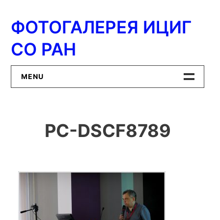
Перейти
к
ФОТОГАЛЕРЕЯ ИЦИГ
содержимому
СО РАН
MENU
Главная
PC-DSCF8789
ИЦиГ СО РАН