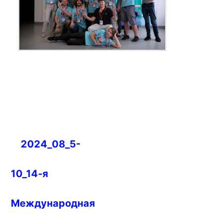
Навигация
2024_08_5-
по
записям
10_14-я
Международная