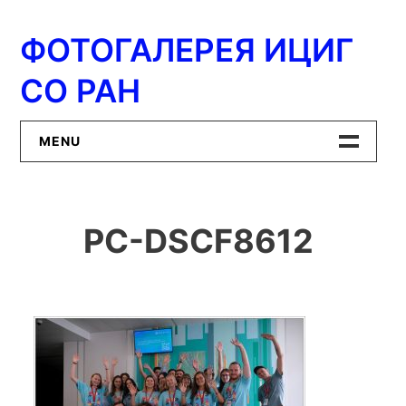
Перейти
к
ФОТОГАЛЕРЕЯ ИЦИГ
содержимому
СО РАН
MENU
Главная
PC-DSCF8612
ИЦиГ СО РАН