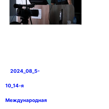
Навигация
2024_08_5-
по
записям
10_14-я
Международная