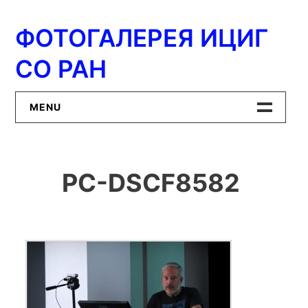
Перейти
к
ФОТОГАЛЕРЕЯ ИЦИГ
содержимому
СО РАН
MENU
Главная
PC-DSCF8582
ИЦиГ СО РАН