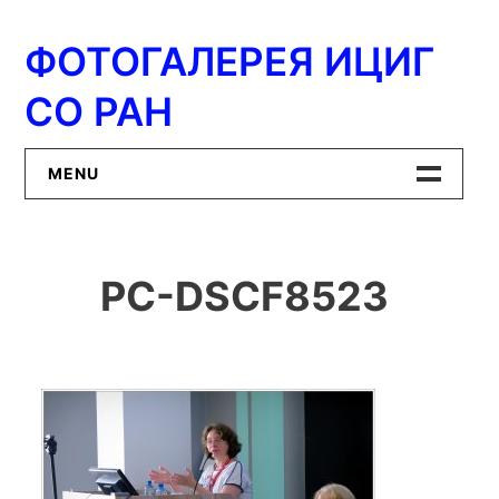
Перейти
к
ФОТОГАЛЕРЕЯ ИЦИГ
содержимому
СО РАН
MENU
Главная
PC-DSCF8523
ИЦиГ СО РАН