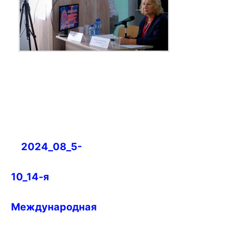
Навигация
2024_08_5-
по
записям
10_14-я
Международная