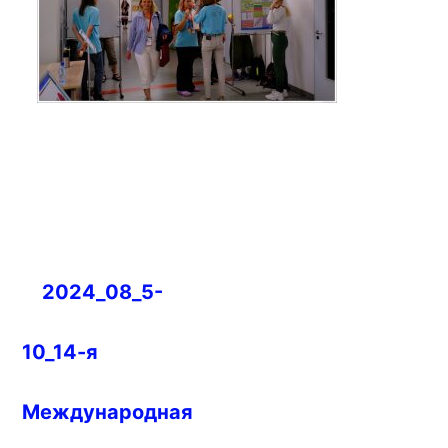
Навигация
2024_08_5-
по
записям
10_14-я
Международная