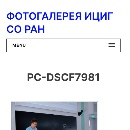
Перейти
к
ФОТОГАЛЕРЕЯ ИЦИГ
содержимому
СО РАН
MENU
Главная
PC-DSCF7981
ИЦиГ СО РАН