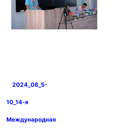
Навигация
2024_08_5-
по
записям
10_14-я
Международная