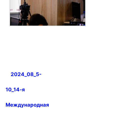
Навигация
2024_08_5-
по
записям
10_14-я
Международная