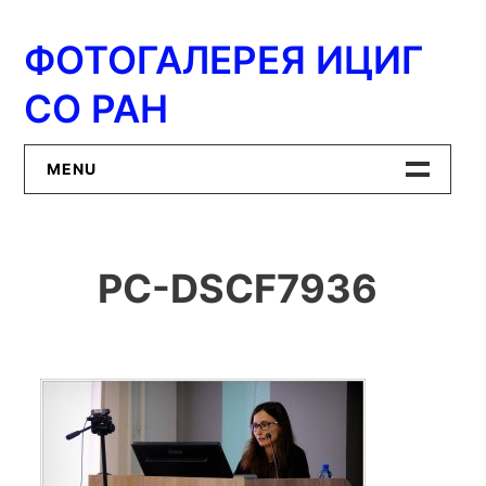
Перейти
к
ФОТОГАЛЕРЕЯ ИЦИГ
содержимому
СО РАН
MENU
Главная
PC-DSCF7936
ИЦиГ СО РАН