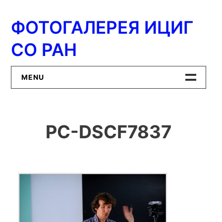
Перейти
к
ФОТОГАЛЕРЕЯ ИЦИГ
содержимому
СО РАН
MENU
Главная
PC-DSCF7837
ИЦиГ СО РАН