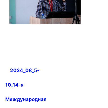
Навигация
2024_08_5-
по
записям
10_14-я
Международная