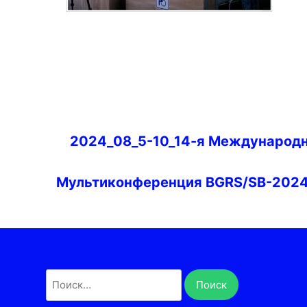
Навигация
2024_08_5-10_14-я Международ
по
записям
Мультиконференция BGRS/SB-202
Найти: