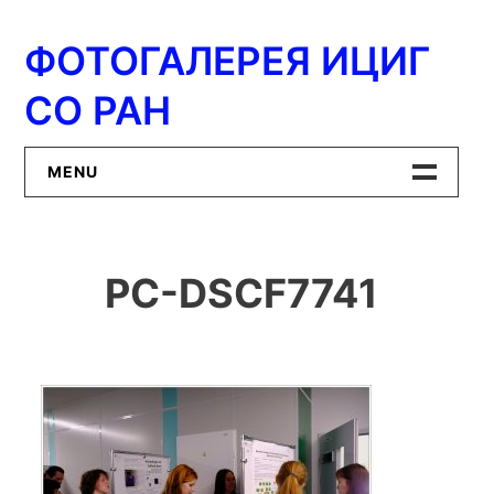
Перейти
к
ФОТОГАЛЕРЕЯ ИЦИГ
содержимому
СО РАН
MENU
Главная
PC-DSCF7741
ИЦиГ СО РАН