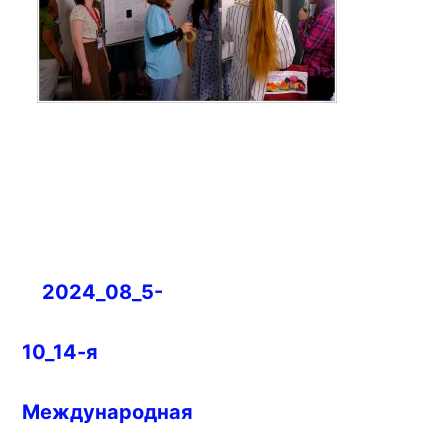
Навигация
2024_08_5-
по
записям
10_14-я
Международная