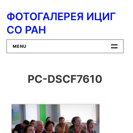
Перейти
к
ФОТОГАЛЕРЕЯ ИЦИГ
содержимому
СО РАН
MENU
Главная
PC-DSCF7610
ИЦиГ СО РАН