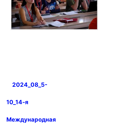
Навигация
2024_08_5-
по
записям
10_14-я
Международная