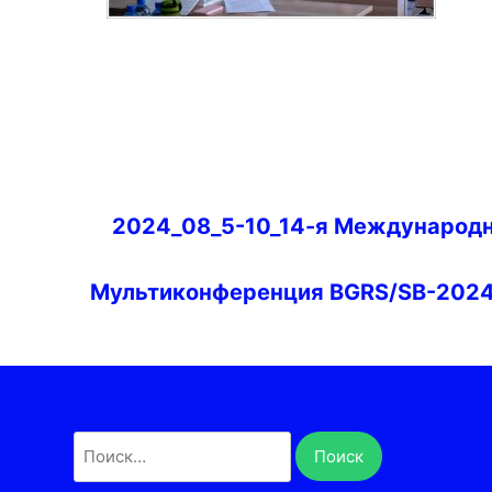
Навигация
2024_08_5-10_14-я Международ
по
записям
Мультиконференция BGRS/SB-202
Найти: