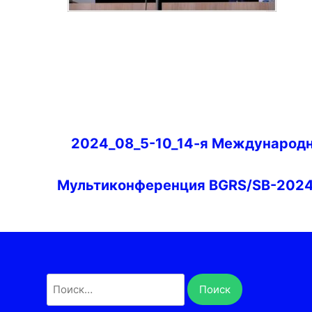
Навигация
2024_08_5-10_14-я Международ
по
записям
Мультиконференция BGRS/SB-202
Найти: