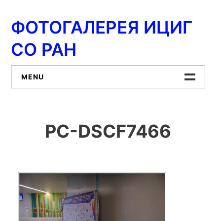
Перейти
к
ФОТОГАЛЕРЕЯ ИЦИГ
содержимому
СО РАН
MENU
Главная
PC-DSCF7466
ИЦиГ СО РАН