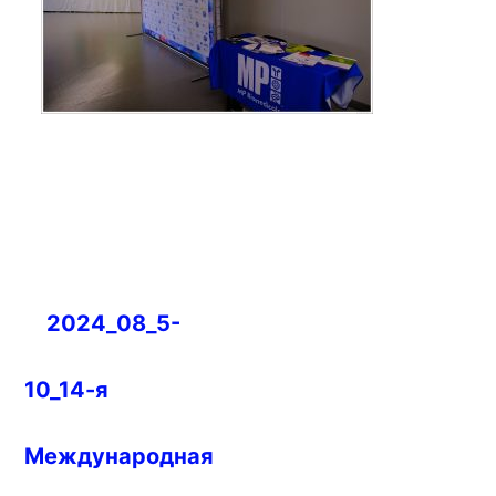
Навигация
2024_08_5-
по
записям
10_14-я
Международная