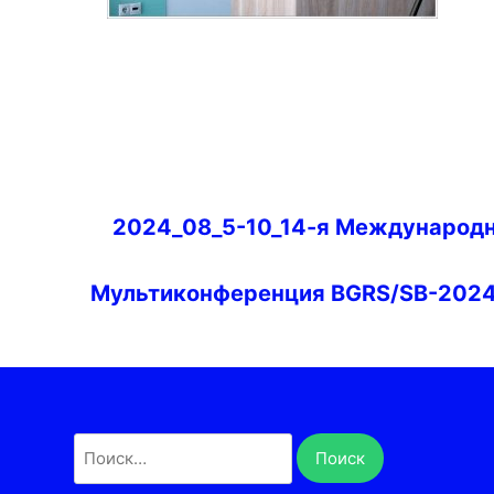
Навигация
2024_08_5-10_14-я Международ
по
записям
Мультиконференция BGRS/SB-202
Найти: