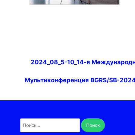
Навигация
2024_08_5-10_14-я Международ
по
записям
Мультиконференция BGRS/SB-202
Найти: