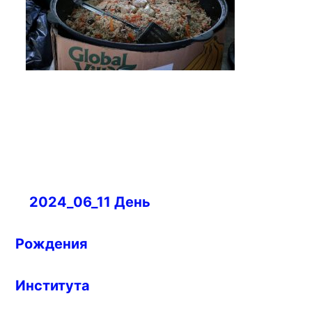
Навигация
2024_06_11 День
по
записям
Рождения
Института