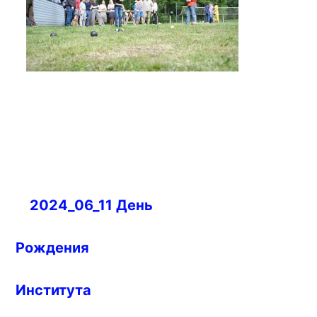
Навигация
2024_06_11 День
по
записям
Рождения
Института