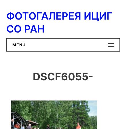
Перейти
к
ФОТОГАЛЕРЕЯ ИЦИГ
содержимому
СО РАН
MENU
Главная
DSCF6055-
ИЦиГ СО РАН