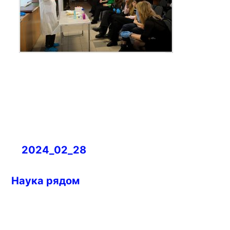
Навигация
2024_02_28
по
записям
Наука рядом