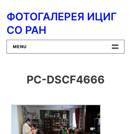
Перейти
к
ФОТОГАЛЕРЕЯ ИЦИГ
содержимому
СО РАН
MENU
Главная
PC-DSCF4666
ИЦиГ СО РАН