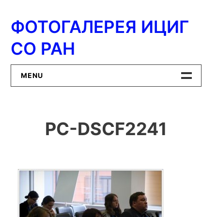
Перейти
к
ФОТОГАЛЕРЕЯ ИЦИГ
содержимому
СО РАН
MENU
Главная
PC-DSCF2241
ИЦиГ СО РАН