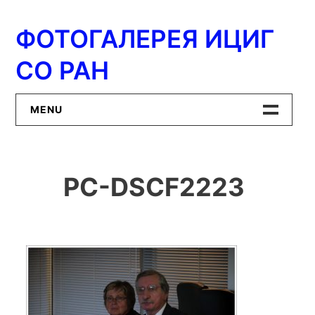
Перейти
к
ФОТОГАЛЕРЕЯ ИЦИГ
содержимому
СО РАН
MENU
Главная
PC-DSCF2223
ИЦиГ СО РАН