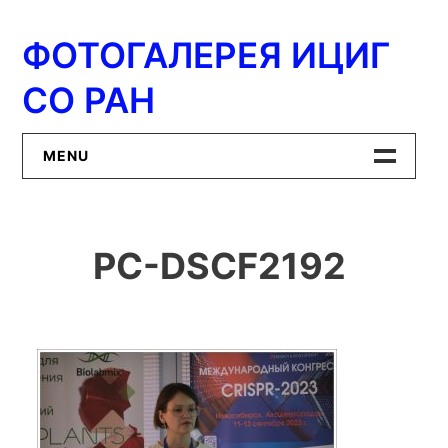
Перейти
к
ФОТОГАЛЕРЕЯ ИЦИГ
содержимому
СО РАН
MENU
Главная
PC-DSCF2192
ИЦиГ СО РАН