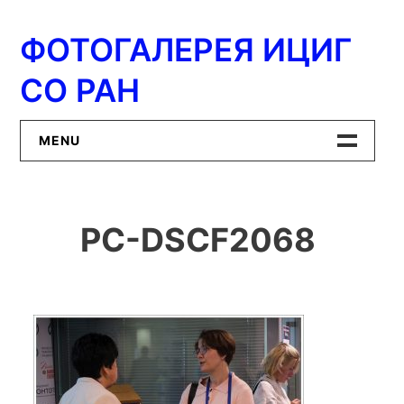
Перейти
к
ФОТОГАЛЕРЕЯ ИЦИГ
содержимому
СО РАН
MENU
Главная
PC-DSCF2068
ИЦиГ СО РАН