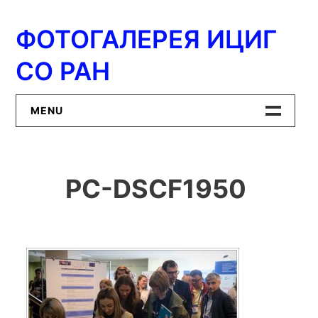
Перейти
к
ФОТОГАЛЕРЕЯ ИЦИГ
содержимому
СО РАН
MENU
Главная
PC-DSCF1950
ИЦиГ СО РАН