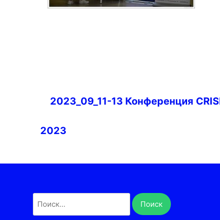
Навигация
2023_09_11-13 Конференция CRIS
по
записям
2023
Найти: