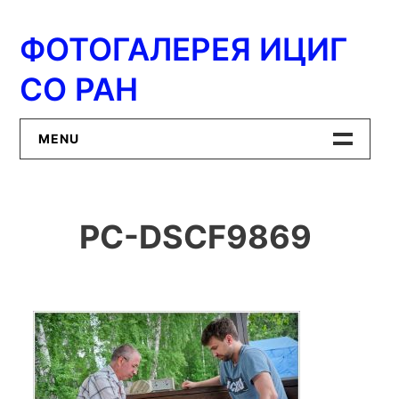
Перейти
к
ФОТОГАЛЕРЕЯ ИЦИГ
содержимому
СО РАН
MENU
Главная
PC-DSCF9869
ИЦиГ СО РАН