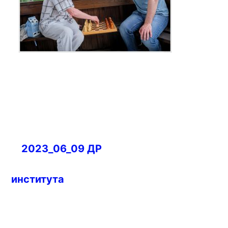
Навигация
2023_06_09 ДР
по
записям
института