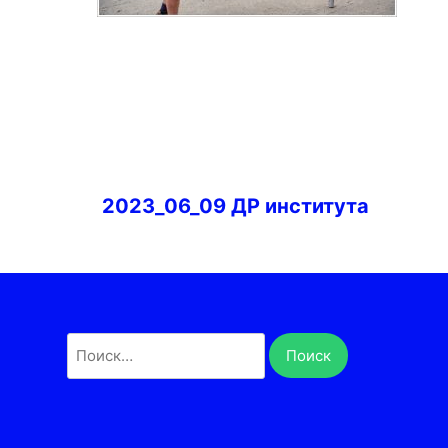
Навигация
2023_06_09 ДР института
по
записям
Найти: