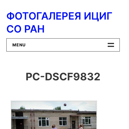
Перейти
к
ФОТОГАЛЕРЕЯ ИЦИГ
содержимому
СО РАН
MENU
Главная
PC-DSCF9832
ИЦиГ СО РАН