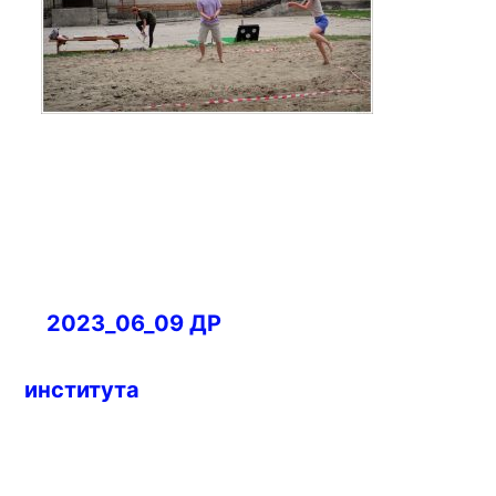
Навигация
2023_06_09 ДР
по
записям
института