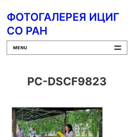
Перейти
к
ФОТОГАЛЕРЕЯ ИЦИГ
содержимому
СО РАН
MENU
Главная
PC-DSCF9823
ИЦиГ СО РАН