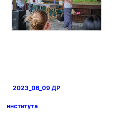
Навигация
2023_06_09 ДР
по
записям
института