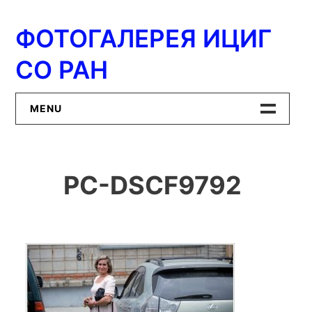
Перейти
к
ФОТОГАЛЕРЕЯ ИЦИГ
содержимому
СО РАН
MENU
Главная
PC-DSCF9792
ИЦиГ СО РАН