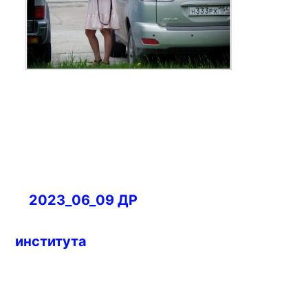
Навигация
2023_06_09 ДР
по
записям
института