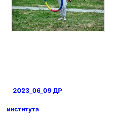
Навигация
2023_06_09 ДР
по
записям
института