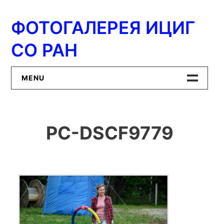
Перейти
к
ФОТОГАЛЕРЕЯ ИЦИГ
содержимому
СО РАН
MENU
Главная
PC-DSCF9779
ИЦиГ СО РАН