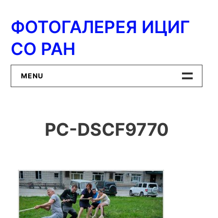
Перейти
к
ФОТОГАЛЕРЕЯ ИЦИГ
содержимому
СО РАН
MENU
Главная
PC-DSCF9770
ИЦиГ СО РАН