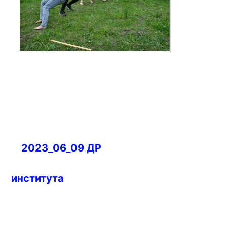
Навигация
2023_06_09 ДР
по
записям
института