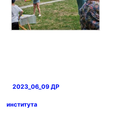
Навигация
2023_06_09 ДР
по
записям
института