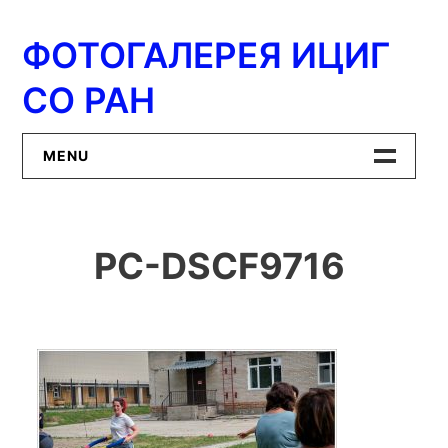
Перейти
к
ФОТОГАЛЕРЕЯ ИЦИГ
содержимому
СО РАН
MENU
Главная
PC-DSCF9716
ИЦиГ СО РАН