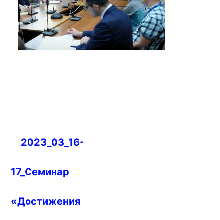
Навигация
2023_03_16-
по
записям
17_Семинар
«Достижения