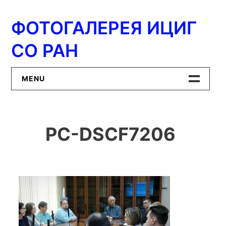
Перейти
к
ФОТОГАЛЕРЕЯ ИЦИГ
содержимому
СО РАН
MENU
Главная
PC-DSCF7206
ИЦиГ СО РАН