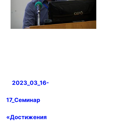
Навигация
2023_03_16-
по
записям
17_Семинар
«Достижения