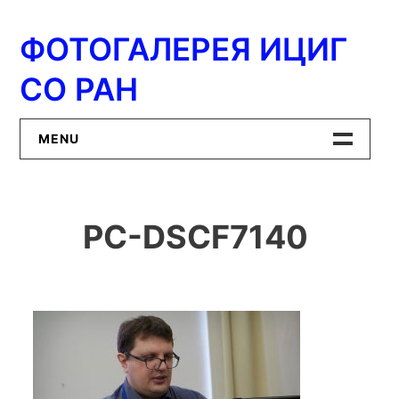
Перейти
к
ФОТОГАЛЕРЕЯ ИЦИГ
содержимому
СО РАН
MENU
Главная
PC-DSCF7140
ИЦиГ СО РАН