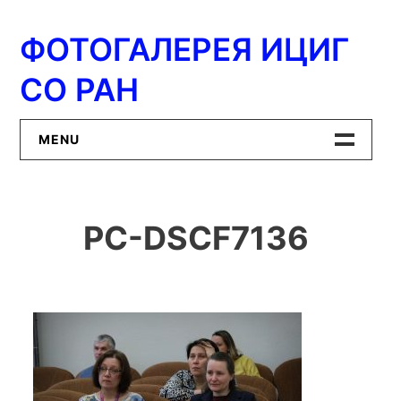
Перейти
к
ФОТОГАЛЕРЕЯ ИЦИГ
содержимому
СО РАН
MENU
Главная
PC-DSCF7136
ИЦиГ СО РАН