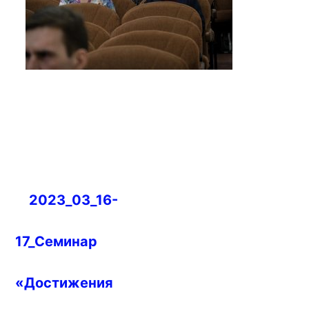
Навигация
2023_03_16-
по
записям
17_Семинар
«Достижения