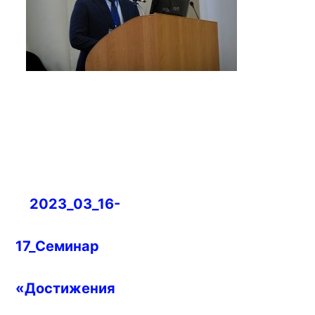
Навигация
2023_03_16-
по
записям
17_Семинар
«Достижения