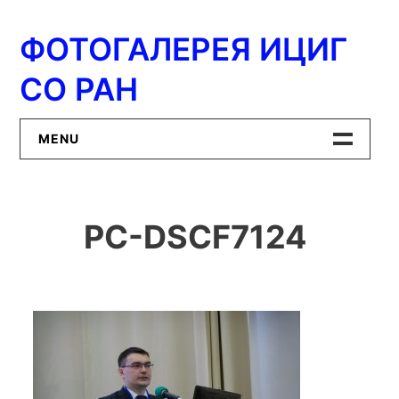
Перейти
к
ФОТОГАЛЕРЕЯ ИЦИГ
содержимому
СО РАН
MENU
Главная
PC-DSCF7124
ИЦиГ СО РАН