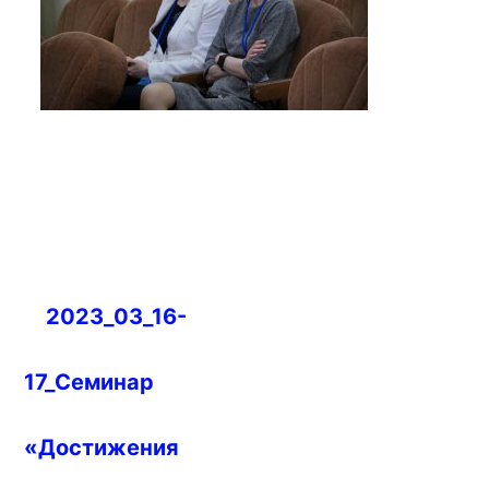
Навигация
2023_03_16-
по
записям
17_Семинар
«Достижения