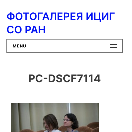
Перейти
к
ФОТОГАЛЕРЕЯ ИЦИГ
содержимому
СО РАН
MENU
Главная
PC-DSCF7114
ИЦиГ СО РАН