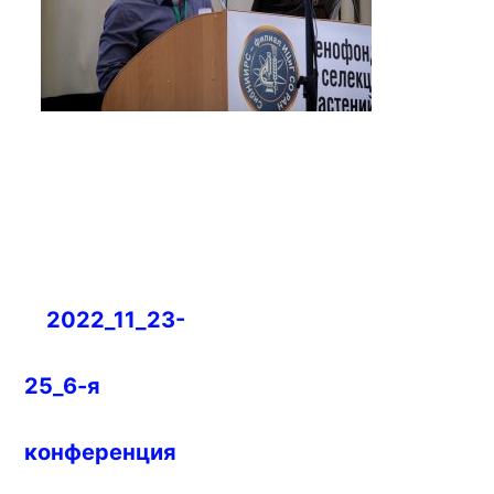
Навигация
2022_11_23-
по
записям
25_6-я
конференция