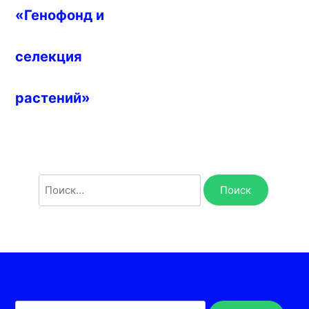
«Генофонд и
селекция
растений»
Найти: