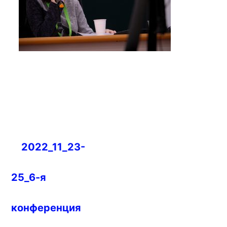
Навигация
2022_11_23-
по
записям
25_6-я
конференция