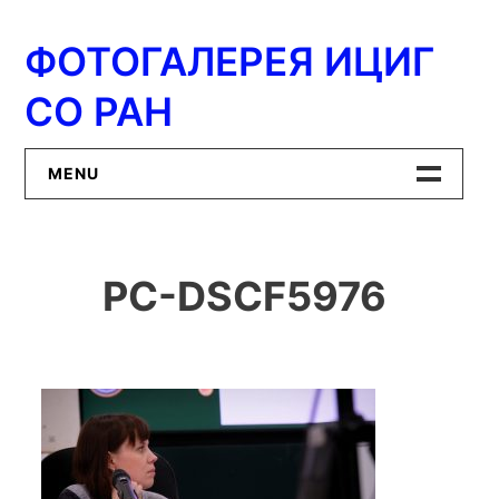
Перейти
к
ФОТОГАЛЕРЕЯ ИЦИГ
содержимому
СО РАН
MENU
Главная
PC-DSCF5976
ИЦиГ СО РАН