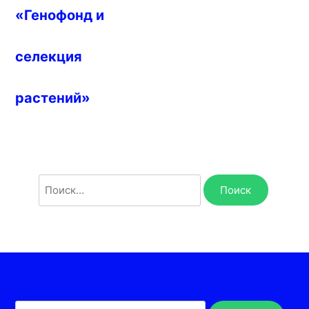
«Генофонд и
селекция
растений»
Найти: