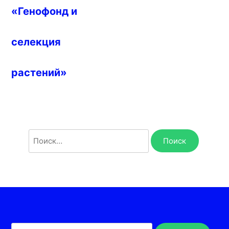
«Генофонд и
селекция
растений»
Найти: