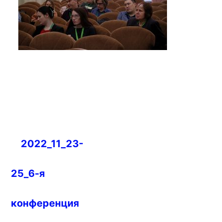
Навигация
2022_11_23-
по
записям
25_6-я
конференция